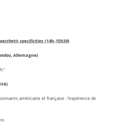
aesthetic specificities
(14h-15h30)
Landau
, Allemagne)
h.”
ité)
ionnaires américaine et française : l’expérience de
no.