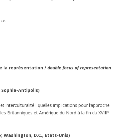
cé.
e la représentation /
double focus of representation
– Sophia-Antipolis)
et interculturalité : quelles implications pour l’approche
e
Iles Britanniques et Amérique du Nord à la fin du XVIII
y
, Washington, D.C., Etats-Unis)