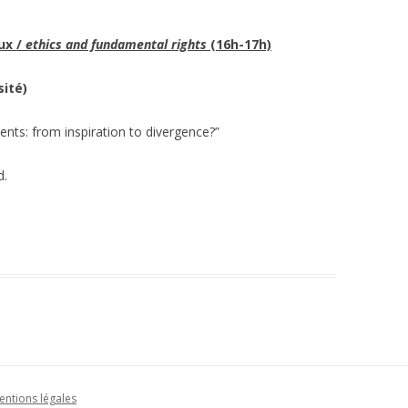
ux /
ethics and fundamental rights
(16h-17h)
sité)
nts: from inspiration to divergence?”
d.
entions légales