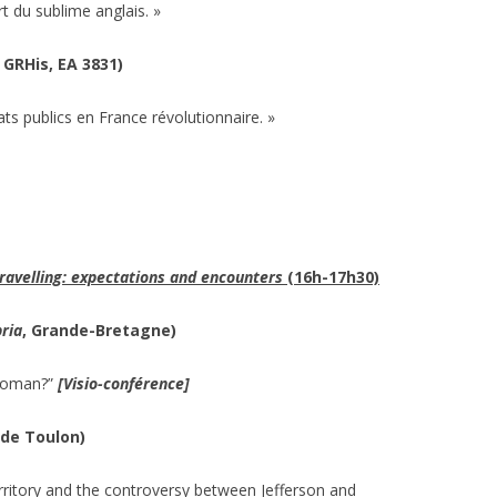
t du sublime anglais. »
 GRHis, EA 3831)
ats publics en France révolutionnaire. »
ravelling: expectations and encounters
(16h-17h30)
ria
, Grande-Bretagne)
 woman?”
[Visio-conférence]
 de Toulon)
rritory and the controversy between Jefferson and