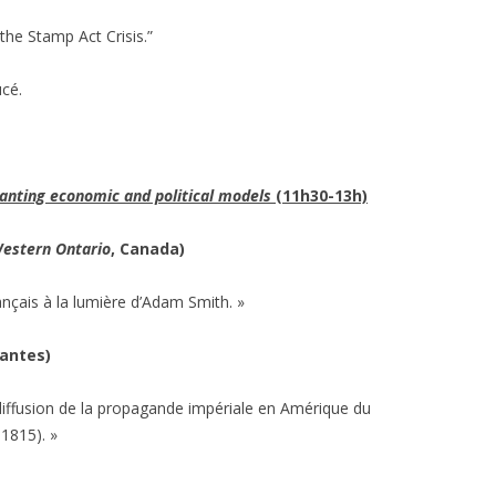
the Stamp Act Crisis.”
cé.
anting economic and political models
(11h30-13h)
Western Ontario
, Canada)
ançais à la lumière d’Adam Smith. »
Nantes)
 diffusion de la propagande impériale en Amérique du
-1815). »