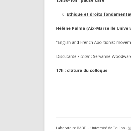
15h30-16h : pause café
Ethique et droits fondamenta
Hélène Palma (Aix-Marseille Univer
“English and French Abolitionist moveme
Discutante /
chair
: Servanne Woodwar
17h : clôture du colloque
Laboratoire BABEL - Université de Toulon -
M